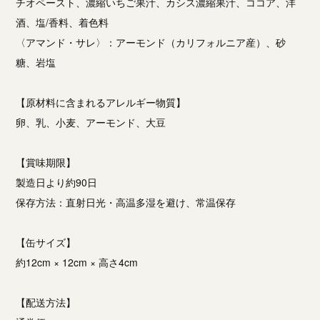
チオペースト、濃縮いちご果汁、カシス濃縮果汁、ココア、洋
酒、塩/香料、着色料
〈アマンド・サレ〉：アーモンド（カリフォルニア産）、砂
糖、岩塩
【原材料に含まれるアレルギー物質】
卵、乳、小麦、アーモンド、大豆
【賞味期限】
製造日より約90日
保存方法：直射日光・高温多湿を避け、常温保存
【缶サイズ】
約12cm × 12cm × 高さ4cm
【配送方法】