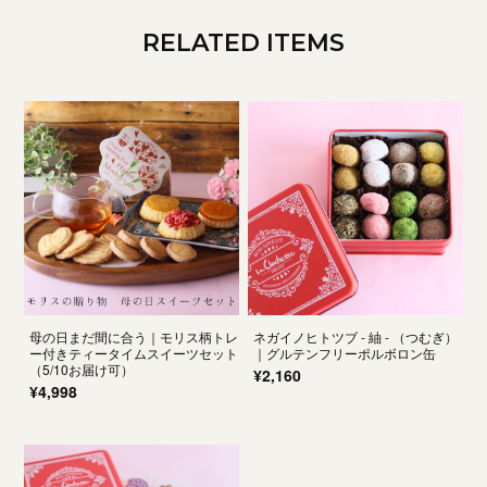
RELATED ITEMS
母の日まだ間に合う｜モリス柄トレ
ネガイノヒトツブ - 紬 - （つむぎ）
ー付きティータイムスイーツセット
｜グルテンフリーポルボロン缶
（5/10お届け可）
¥2,160
¥4,998