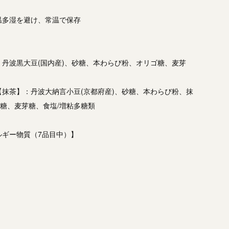
温多湿を避け、常温で保存
丹波黒大豆(国内産)、砂糖、本わらび粉、オリゴ糖、麦芽
抹茶】：丹波大納言小豆(京都府産)、砂糖、本わらび粉、抹
ゴ糖、麦芽糖、食塩/増粘多糖類
ルギー物質（7品目中）】