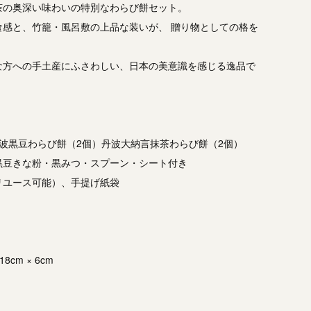
茶の奥深い味わいの特別なわらび餅セット。
食感と、竹籠・風呂敷の上品な装いが、 贈り物としての格を
な方への手土産にふさわしい、日本の美意識を感じる逸品で
波黒豆わらび餅（2個）丹波大納言抹茶わらび餅（2個）
みつ・スプーン・シート付き
リユース可能）、手提げ紙袋
8cm × 6cm