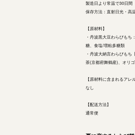
製造日より常温で30日間
保存方法：直射日光・高
【原材料】
・丹波黒大豆わらびもち：
糖、食塩/増粘多糖類
・丹波大納言わらびもち【
茶(京都府舞鶴産)、オリ
【原材料に含まれるアレ
なし
【配送方法】
通常便