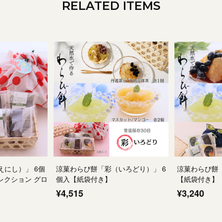
RELATED ITEMS
にし）」 6個
涼菓わらび餅「彩（いろどり）」 6
涼菓わらび餅
レクション グロ
個入【紙袋付き】
【紙袋付き】
¥4,515
¥3,240