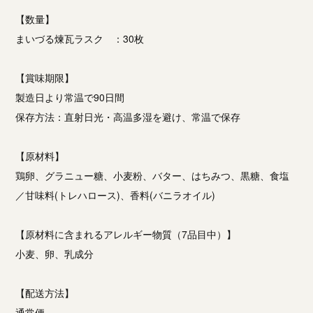
【数量】
まいづる煉瓦ラスク ：30枚
【賞味期限】
製造日より常温で90日間
保存方法：直射日光・高温多湿を避け、常温で保存
【原材料】
鶏卵、グラニュー糖、小麦粉、バター、はちみつ、黒糖、食塩
／甘味料(トレハロース)、香料(バニラオイル)
【原材料に含まれるアレルギー物質（7品目中）】
小麦、卵、乳成分
【配送方法】
通常便