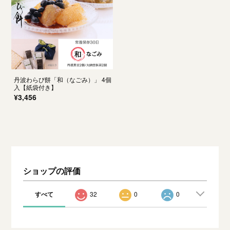
丹波わらび餅「和（なごみ）」 4個
入【紙袋付き】
¥3,456
ショップの評価
すべて
32
0
0