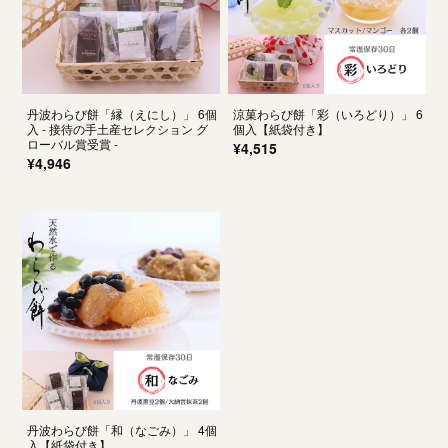
丹波わらび餅「縁（えにし）」 6個
涼菓わらび餅「彩（いろどり）」 6
入 - 接待の手土産セレクション グ
個入【紙袋付き】
ローバル賞受賞 -
¥4,515
¥4,946
丹波わらび餅「和（なごみ）」 4個
入【紙袋付き】