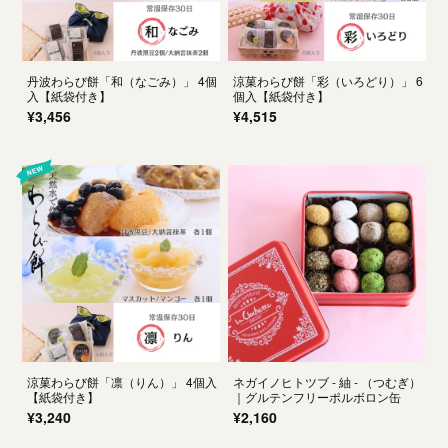
丹波わらび餅「和（なごみ）」 4個
涼菓わらび餅「彩（いろどり）」 6
入【紙袋付き】
個入【紙袋付き】
¥3,456
¥4,515
涼菓わらび餅「凛（りん）」 4個入
ネガイノヒトツブ - 紬 - （つむぎ）
【紙袋付き】
｜グルテンフリーポルボロン缶
¥3,240
¥2,160