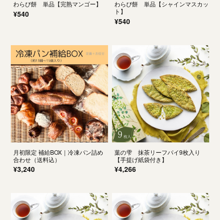
わらび餅 単品【完熟マンゴー】
わらび餅 単品【シャインマスカッ
ト】
¥540
¥540
月初限定 補給BOX｜冷凍パン詰め
葉の雫 抹茶リーフパイ9枚入り
合わせ（送料込）
【手提げ紙袋付き】
¥3,240
¥4,266