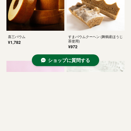
喜三バウム
すまバウムクーヘン (舞鶴産ほうじ
茶使用)
¥1,782
¥972
ショップに質問する
夫婦バウム（めおとばうむ） ― 初
丹波黒豆ぎっしりマドレーヌ
代夫婦の名を受け継ぐ、喜三とすま
¥864