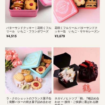
バターサンドクッキー｜花咲くフル
花咲くフルリール バターサンドク
リール いちご・フランボワーズ
ッキー缶 いちご・サヤキレーズン
¥4,515
¥3,679
ラ・クロシェットのフランス菓子缶
ネガイノヒトツブ「鶴」 7種詰め合
｜発酵バターの焼き菓子詰め合わせ
わせ ー 接待・ご挨拶に選ばれる贈