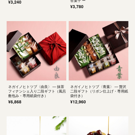
答菓子 ー
¥3,240
¥3,780
ネガイノヒトツブ〈由良〉 — 抹茶
ネガイノヒトツブ〈青葉〉 — 贅沢
フィナンシェ入り二段ギフト（風呂
二段ギフト（リボン仕上げ・専用紙
敷包み・専用紙袋付き）
袋付き）
¥6,868
¥12,960